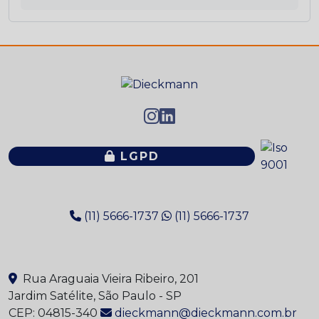
Painel Didático de Sistema de Lubrificação
Progressivo
Progressivo embarcado
Pulverização
Unidades Móveis
LGPD
Válvulas
Sistema de Lubrificação Ar-Óleo
(11) 5666-1737
(11) 5666-1737
Sistemas de Lubrificação MQL
Rua Araguaia Vieira Ribeiro, 201
Jardim Satélite, São Paulo - SP
CEP: 04815-340
dieckmann@dieckmann.com.br