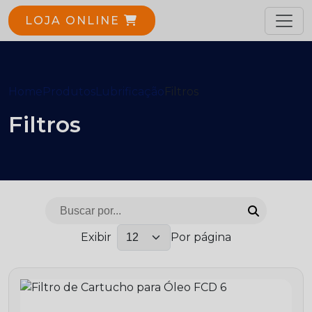
LOJA ONLINE
Home
Produtos
Lubrificação
Filtros
Filtros
Exibir
Por página