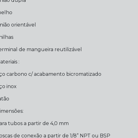
nião dupla
oelho
nião orientável
nilhas
erminal de mangueira reutilizável
teriais :
ço carbono c/ acabamento bicromatizado
ço inox
atão
imensões:
ara tubos a partir de 4,0 mm
oscas de conexão a partir de 1/8” NPT ou BSP