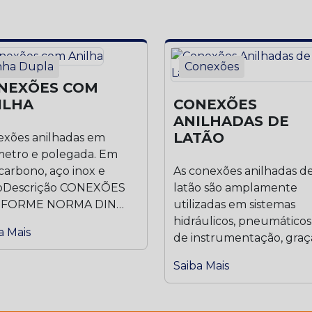
nha Dupla
Conexões
NEXÕES COM
ILHA
CONEXÕES
ANILHADAS DE
LATÃO
xões anilhadas em
metro e polegada. Em
carbono, aço inox e
As conexões anilhadas d
ãoDescrição CONEXÕES
latão são amplamente
FORME NORMA DIN
utilizadas em sistemas
3 COM UNIÃO POR
hidráulicos, pneumáticos
a Mais
HA...
de instrumentação, graç
sua excelente resistência.
Saiba Mais