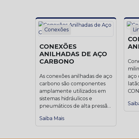
Conexões
Li
CO
CONEXÕES
AN
ANILHADAS DE AÇO
CARBONO
Cone
mili
As conexões anilhadas de aço
aço 
carbono são componentes
lat
amplamente utilizados em
CON
sistemas hidráulicos e
235
Saib
pneumáticos de alta pressão,
ANIL
especialmente em...
Saiba Mais